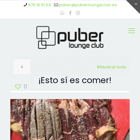
976 16 91 64
puber@puberloungeclub.es
Mostrar todo
¡Esto sí es comer!
0